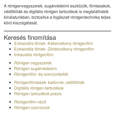
A röntgenvegyszerek, sugárvédelmi eszközök, filmtasakok,
védőfóliák és digitális röntgen tartozékok is megtalálhatók
kínálatunkban, biztosítva a fogászati röntgentechnika teljes
körű kiszolgálását.
Keresés finomítása
Extraorális filmek -Kékérzékeny röntgenfilm
Extraorális filmek -Zöldérzékeny röntgenfilm
Intraorális röntgenfilm
Röntgen vegyszerek
Röntgen sugárvédelem
Röntgenfilm- és szenzortartók
Röntgenfilmtasak- kartonok, védőfóliák
Digitális röntgen tartozékok
Röntgen tartozékok praxis
Röntgenfilm néző
Röntgen-szenzorok