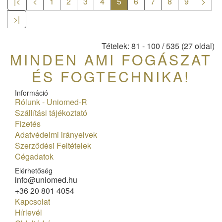
|<
<
1
2
3
4
5
6
7
8
9
>
>|
Tételek: 81 - 100 / 535 (27 oldal)
MINDEN AMI FOGÁSZAT
ÉS FOGTECHNIKA!
Információ
Rólunk - Uniomed-R
Szállítási tájékoztató
Fizetés
Adatvédelmi irányelvek
Szerződési Feltételek
Cégadatok
Elérhetőség
info@uniomed.hu
+36 20 801 4054
Kapcsolat
Hírlevél