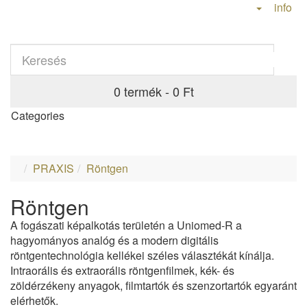
info
0 termék - 0 Ft
Categories
PRAXIS
Röntgen
Röntgen
A fogászati képalkotás területén a Uniomed-R a
hagyományos analóg és a modern digitális
röntgentechnológia kellékei széles választékát kínálja.
Intraorális és extraorális röntgenfilmek, kék- és
zöldérzékeny anyagok, filmtartók és szenzortartók egyaránt
elérhetők.