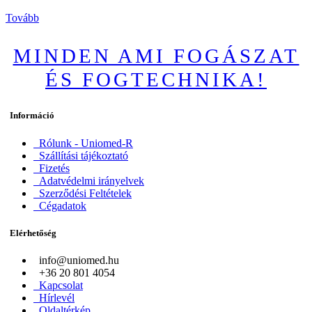
Tovább
MINDEN AMI FOGÁSZAT
ÉS FOGTECHNIKA!
Információ
Rólunk - Uniomed-R
Szállítási tájékoztató
Fizetés
Adatvédelmi irányelvek
Szerződési Feltételek
Cégadatok
Elérhetőség
info@uniomed.hu
+36 20 801 4054
Kapcsolat
Hírlevél
Oldaltérkép