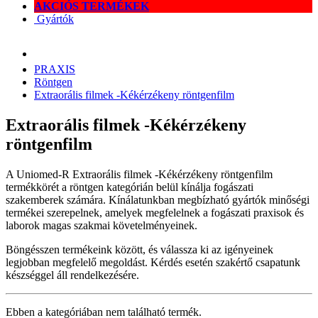
AKCIÓS TERMÉKEK
Gyártók
PRAXIS
Röntgen
Extraorális filmek -Kékérzékeny röntgenfilm
Extraorális filmek -Kékérzékeny
röntgenfilm
A Uniomed-R Extraorális filmek -Kékérzékeny röntgenfilm
termékkörét a röntgen kategórián belül kínálja fogászati
szakemberek számára. Kínálatunkban megbízható gyártók minőségi
termékei szerepelnek, amelyek megfelelnek a fogászati praxisok és
laborok magas szakmai követelményeinek.
Böngésszen termékeink között, és válassza ki az igényeinek
legjobban megfelelő megoldást. Kérdés esetén szakértő csapatunk
készséggel áll rendelkezésére.
Ebben a kategóriában nem található termék.