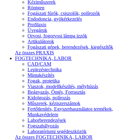
Kéziműszerek
Röntgen
Fogászati fúrók, csiszolók, polírozók
Endodoncia, gyökérkezelés
Profilaxis
Üvegáruk
Orvosi, fogorvosi lámpa izzók
Artikulátorok
Fogászati gépek, berendezések, kiegészítők
Az összes PRAXIS
FOGTECHNIKA, LABOR
CAD/CAM
Leplezéstechnika
Mintakészítés
Fogak, protetika
Viaszok, modellkészítés, mélyhúzás
Beágyazás, Öntés, Forrasztás
Kidolgozás, polírozás
Műszerek, kéziszerszámok
Fertőtlenítés, Egyszerhasználatos termékek,
Munkavédelem
Laborberendezések
Fogszabályozás
Laboratóriumi segédeszközök
Az összes FOGTECHNIKA, LABOR