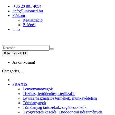
+36 20 801 4054
info@uniomed.hu
Fiókom
Regisztráció
Belépés
info
0 termék - 0 Ft
Az ön kosara!
Categories
PRAXIS
Lenyomatanyagok
Tisztítás, fertőtlenítés, sterilizálás
Egyszerhasználatos termékek, munkavédelem
Tömőanyagok
Tömőanyag tartozékok, segédeszközök
Gyógyszeres kezelés, Endodonciai készítmények