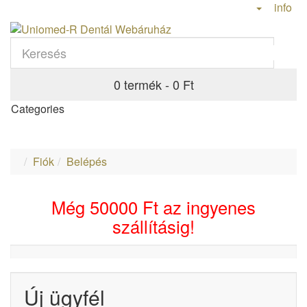
info
0 termék - 0 Ft
Categories
Fiók
Belépés
Még
50000 Ft
az ingyenes
szállításig!
Új ügyfél