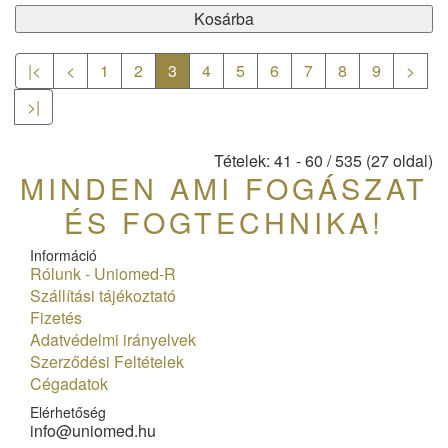
Kosárba
|<
<
1
2
3
4
5
6
7
8
9
>
>|
Tételek: 41 - 60 / 535 (27 oldal)
MINDEN AMI FOGÁSZAT
ÉS FOGTECHNIKA!
Információ
Rólunk - Uniomed-R
Szállítási tájékoztató
Fizetés
Adatvédelmi irányelvek
Szerződési Feltételek
Cégadatok
Elérhetőség
info@uniomed.hu