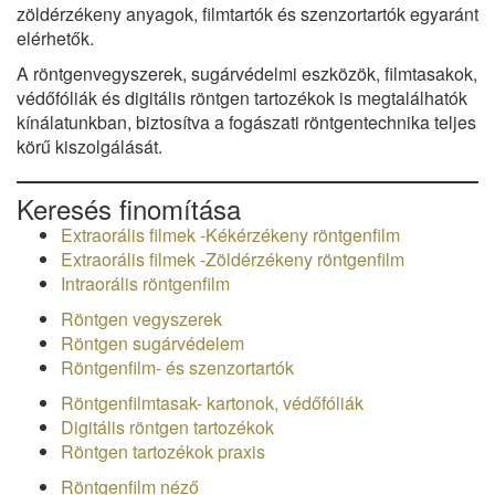
zöldérzékeny anyagok, filmtartók és szenzortartók egyaránt
elérhetők.
A röntgenvegyszerek, sugárvédelmi eszközök, filmtasakok,
védőfóliák és digitális röntgen tartozékok is megtalálhatók
kínálatunkban, biztosítva a fogászati röntgentechnika teljes
körű kiszolgálását.
Keresés finomítása
Extraorális filmek -Kékérzékeny röntgenfilm
Extraorális filmek -Zöldérzékeny röntgenfilm
Intraorális röntgenfilm
Röntgen vegyszerek
Röntgen sugárvédelem
Röntgenfilm- és szenzortartók
Röntgenfilmtasak- kartonok, védőfóliák
Digitális röntgen tartozékok
Röntgen tartozékok praxis
Röntgenfilm néző