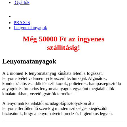
Gyártók
PRAXIS
Lenyomatanyagok
Még
50000 Ft
az ingyenes
szállításig!
Lenyomatanyagok
A Uniomed-R lenyomatanyag-kínálata lefedi a fogászati
lenyomatvétel valamennyi korszerű technikáját. Alginátok,
kondenzációs és addíciós szilikonok, poliéterek, harapásregisztráló
anyagok és funkciós lenyomatanyagok egyaránt megtalálhatók
kínálatunkban, vezető gyártók termékei.
A lenyomati kanalaktól az adagolópisztolyokon át a
lenyomatfertőtlenítő szerekig minden szükséges kiegészítőt
biztosítunk, hogy a lenyomatvétel precíz és higiénikus legyen.