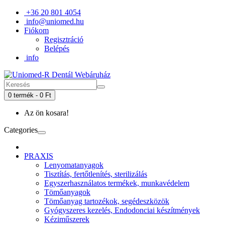
+36 20 801 4054
info@uniomed.hu
Fiókom
Regisztráció
Belépés
info
0 termék - 0 Ft
Az ön kosara!
Categories
PRAXIS
Lenyomatanyagok
Tisztítás, fertőtlenítés, sterilizálás
Egyszerhasználatos termékek, munkavédelem
Tömőanyagok
Tömőanyag tartozékok, segédeszközök
Gyógyszeres kezelés, Endodonciai készítmények
Kéziműszerek