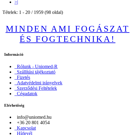
>|
Tételek: 1 - 20 / 1959 (98 oldal)
MINDEN AMI FOGÁSZAT
ÉS FOGTECHNIKA!
Információ
Rólunk - Uniomed-R
Szállítási tájékoztató
Fizetés
Adatvédelmi irányelvek
Szerződési Feltételek
Cégadatok
Elérhetőség
info@uniomed.hu
+36 20 801 4054
Kapcsolat
Hírlevél