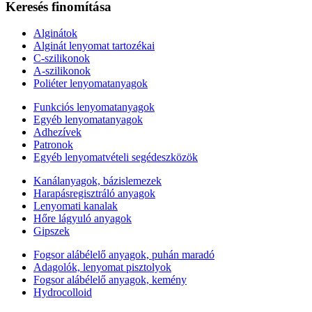
Keresés finomítása
Alginátok
Alginát lenyomat tartozékai
C-szilikonok
A-szilikonok
Poliéter lenyomatanyagok
Funkciós lenyomatanyagok
Egyéb lenyomatanyagok
Adhezívek
Patronok
Egyéb lenyomatvételi segédeszközök
Kanálanyagok, bázislemezek
Harapásregisztráló anyagok
Lenyomati kanalak
Hőre lágyuló anyagok
Gipszek
Fogsor alábélelő anyagok, puhán maradó
Adagolók, lenyomat pisztolyok
Fogsor alábélelő anyagok, kemény
Hydrocolloid