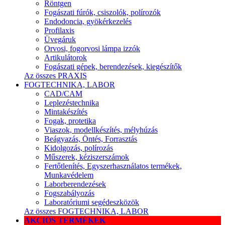
Röntgen
Fogászati fúrók, csiszolók, polírozók
Endodoncia, gyökérkezelés
Profilaxis
Üvegáruk
Orvosi, fogorvosi lámpa izzók
Artikulátorok
Fogászati gépek, berendezések, kiegészítők
Az összes PRAXIS
FOGTECHNIKA, LABOR
CAD/CAM
Leplezéstechnika
Mintakészítés
Fogak, protetika
Viaszok, modellkészítés, mélyhúzás
Beágyazás, Öntés, Forrasztás
Kidolgozás, polírozás
Műszerek, kéziszerszámok
Fertőtlenítés, Egyszerhasználatos termékek,
Munkavédelem
Laborberendezések
Fogszabályozás
Laboratóriumi segédeszközök
Az összes FOGTECHNIKA, LABOR
AKCIÓS TERMÉKEK