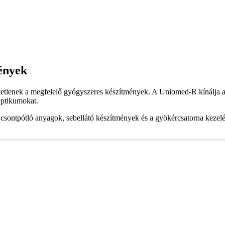
ények
tlenek a megfelelő gyógyszeres készítmények. A Uniomed-R kínálja az ö
eptikumokat.
, csontpótló anyagok, sebellátó készítmények és a gyökércsatorna keze