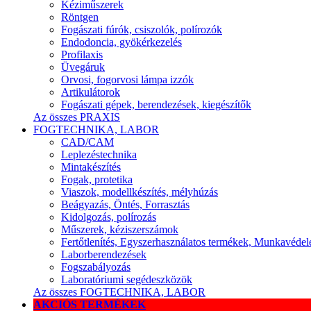
Kéziműszerek
Röntgen
Fogászati fúrók, csiszolók, polírozók
Endodoncia, gyökérkezelés
Profilaxis
Üvegáruk
Orvosi, fogorvosi lámpa izzók
Artikulátorok
Fogászati gépek, berendezések, kiegészítők
Az összes PRAXIS
FOGTECHNIKA, LABOR
CAD/CAM
Leplezéstechnika
Mintakészítés
Fogak, protetika
Viaszok, modellkészítés, mélyhúzás
Beágyazás, Öntés, Forrasztás
Kidolgozás, polírozás
Műszerek, kéziszerszámok
Fertőtlenítés, Egyszerhasználatos termékek, Munkavéde
Laborberendezések
Fogszabályozás
Laboratóriumi segédeszközök
Az összes FOGTECHNIKA, LABOR
AKCIÓS TERMÉKEK