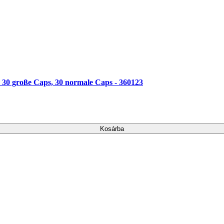
30 große Caps, 30 normale Caps - 360123
Kosárba