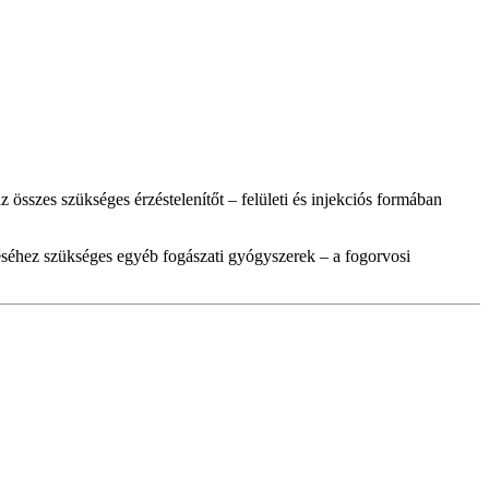
sszes szükséges érzéstelenítőt – felületi és injekciós formában
léséhez szükséges egyéb fogászati gyógyszerek – a fogorvosi