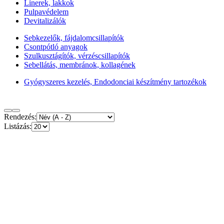
Linerek, lakkok
Pulpavédelem
Devitalizálók
Sebkezelők, fájdalomcsillapítók
Csontpótló anyagok
Szulkusztágítók, vérzéscsillapítók
Sebellátás, membránok, kollagének
Gyógyszeres kezelés, Endodonciai készítmény tartozékok
Rendezés:
Listázás: