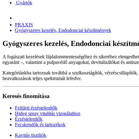
Gyártók
PRAXIS
Gyógyszeres kezelés, Endodonciai készítmények
Gyógyszeres kezelés, Endodonciai készítm
A fogászati kezelések fájdalommentességéhez és sikeréhez elengedhete
egyaránt –, valamint a pulpavédő anyagokat, devitalizálókat és antisz
Kategóriánkba tartoznak továbbá a szulkusztágítók, vérzéscsillapítók
beavatkozások teljes spektrumát lefedve.
Keresés finomítása
Felületi érzéstelenítők
Hideg spray vitalitás vizsgálathoz
Érzéstelenítők
Fecskendők és tartozékok
Kavitás tisztítók