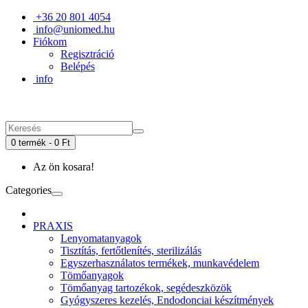
+36 20 801 4054
info@uniomed.hu
Fiókom
Regisztráció
Belépés
info
0 termék - 0 Ft
Az ön kosara!
Categories
PRAXIS
Lenyomatanyagok
Tisztítás, fertőtlenítés, sterilizálás
Egyszerhasználatos termékek, munkavédelem
Tömőanyagok
Tömőanyag tartozékok, segédeszközök
Gyógyszeres kezelés, Endodonciai készítmények