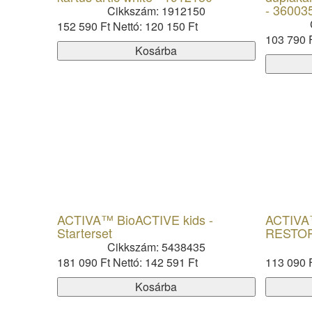
- 36003
Cikkszám: 1912150
152 590 Ft
Nettó: 120 150 Ft
103 790 
Kosárba
ACTIVA™ BioACTIVE kids -
ACTIVA
Starterset
RESTORA
Cikkszám: 5438435
181 090 Ft
Nettó: 142 591 Ft
113 090 
Kosárba