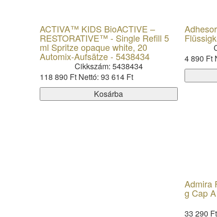
ACTIVA™ KIDS BioACTIVE –
Adhesor
RESTORATIVE™ - Single Refill 5
Flüssigk
ml Spritze opaque white, 20
Automix-Aufsätze - 5438434
4 890 Ft
Cikkszám: 5438434
118 890 Ft
Nettó: 93 614 Ft
Kosárba
Admira F
g Cap A
33 290 F