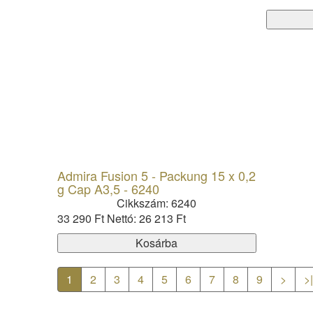
Admira Fusion 5 - Packung 15 x 0,2
g Cap A3,5 - 6240
Cikkszám: 6240
33 290 Ft
Nettó: 26 213 Ft
Kosárba
1
2
3
4
5
6
7
8
9
>
>