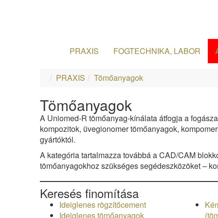
PRAXIS
FOGTECHNIKA, LABOR
PRAXIS
Tömőanyagok
Tömőanyagok
A Uniomed-R tömőanyag-kínálata átfogja a fogászat
kompozitok, üvegionomer tömőanyagok, kompomerek
gyártóktól.
A kategória tartalmazza továbbá a CAD/CAM blokkok
tömőanyagokhoz szükséges segédeszközöket – kompl
Keresés finomítása
Ideiglenes rögzítőcement
Kém
Ideiglenes tömőanyagok
(tö