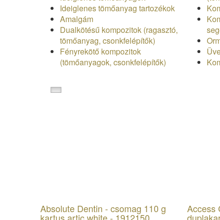
Ideiglenes tömőanyag tartozékok
Kom
Amalgám
Kom
Dualkötésű kompozitok (ragasztó,
seg
tömőanyag, csonkfelépítők)
Orm
Fényrekötő kompozitok
Üve
(tömőanyagok, csonkfelépítők)
Ko
Absolute Dentin - csomag 110 g
Access 
kartus artic white - 1912150
duplaka