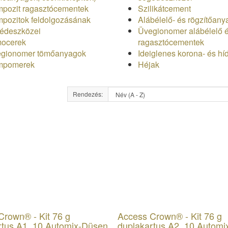
pozit ragasztócementek
Szilikátcement
pozitok feldolgozásának
Alábélelő- és rögzítőan
édeszközei
Üvegionomer alábélelő 
ocerek
ragasztócementek
gionomer tömőanyagok
Ideiglenes korona- és h
mpomerek
Héjak
Rendezés:
Crown® - Kit 76 g
Access Crown® - Kit 76 g
rtus A1, 10 Automix-Düsen
duplakartus A2, 10 Autom