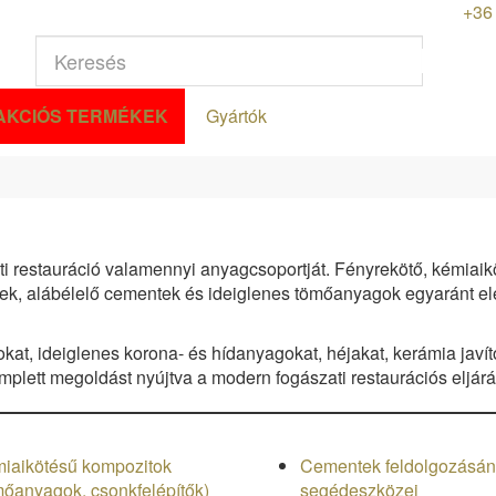
+36 
AKCIÓS TERMÉKEK
Gyártók
i restauráció valamennyi anyagcsoportját. Fényrekötő, kémiaik
, alábélelő cementek és ideiglenes tömőanyagok egyaránt elé
at, ideiglenes korona- és hídanyagokat, héjakat, kerámia javí
ett megoldást nyújtva a modern fogászati restaurációs eljár
iaikötésű kompozitok
Cementek feldolgozásá
mőanyagok, csonkfelépítők)
segédeszközei