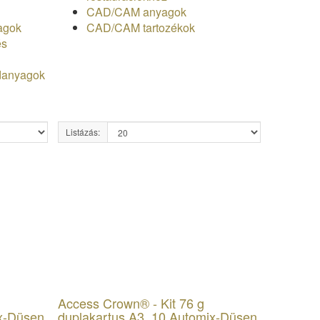
CAD/CAM anyagok
yagok
CAD/CAM tartozékok
és
ídanyagok
Listázás:
Access Crown® - Kit 76 g
ix-Düsen
duplakartus A3, 10 Automix-Düsen