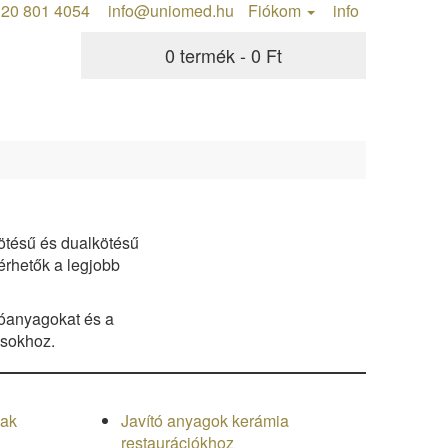
20 801 4054
info@uniomed.hu
Fiókom
info
0 termék - 0 Ft
ötésű és dualkötésű
rhetők a legjobb
tóanyagokat és a
ásokhoz.
nak
Javító anyagok kerámia
restaurációkhoz