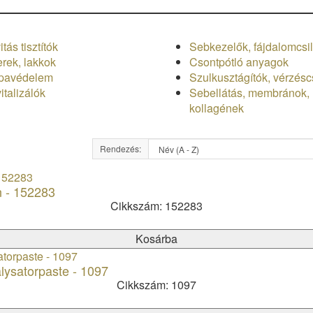
tás tisztítók
Sebkezelők, fájdalomcsil
erek, lakkok
Csontpótló anyagok
pavédelem
Szulkusztágítók, vérzéscs
italizálók
Sebellátás, membránok,
kollagének
Rendezés:
n - 152283
Cikkszám: 152283
Kosárba
lysatorpaste - 1097
Cikkszám: 1097