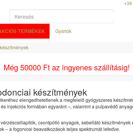
+36 
AKCIÓS TERMÉKEK
Gyártók
 készítmények
Még
50000 Ft
az ingyenes szállításig!
odonciai készítmények
sikeréhez elengedhetetlenek a megfelelő gyógyszeres készítm
ti és injekciós formában egyaránt –, valamint a pulpavédő anyago
 vérzéscsillapítók, csontpótló anyagok, sebellátó készítmények
 – a fogorvosi beavatkozások teljes spektrumát lefedve.