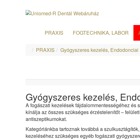
PRAXIS
FOGTECHNIKA, LABOR
PRAXIS
Gyógyszeres kezelés, Endodonciai
Gyógyszeres kezelés, End
A fogászati kezelések fájdalommentességéhez és 
kínálja az összes szükséges érzéstelenítőt – felüle
antiszeptikumokat.
Kategóriánkba tartoznak továbbá a szulkusztágítók,
kezeléséhez szükséges egyéb fogászati gyógyszerek