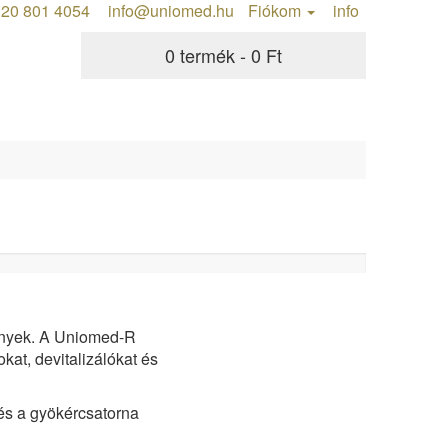
20 801 4054
info@uniomed.hu
Fiókom
info
0 termék - 0 Ft
ények. A Uniomed-R
kat, devitalizálókat és
 és a gyökércsatorna