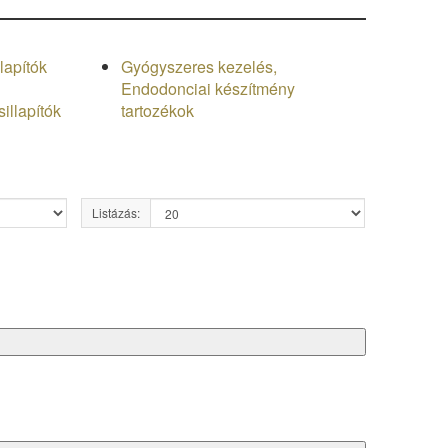
lapítók
Gyógyszeres kezelés,
Endodonciai készítmény
illapítók
tartozékok
Listázás: