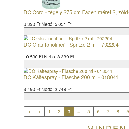
DC Cord - tégely 275 cm Faden méret 2, zöld
6 390 Ft
Nettó: 5 031 Ft
DC Glas-Ionoliner - Spritze 2 ml - 702204
10 590 Ft
Nettó: 8 339 Ft
DC Kältespray - Flasche 200 ml - 018041
3 490 Ft
Nettó: 2 748 Ft
|<
<
1
2
3
4
5
6
7
8
MINDEN