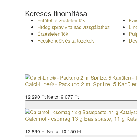
Keresés finomítása
Felületi érzéstelenítők
Kavi
Hideg spray vitalitás vizsgálathoz
Lin
Érzéstelenítők
Pul
Fecskendők és tartozékok
Dev
Calci-Line® - Packung 2 ml Spritze, 5 Kanüle
12 290 Ft
Nettó: 9 677 Ft
Calcimol - csomag 13 g Basispaste, 11 g Kata
12 890 Ft
Nettó: 10 150 Ft