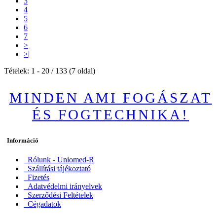
3
4
5
6
7
>
>|
Tételek: 1 - 20 / 133 (7 oldal)
MINDEN AMI FOGÁSZAT
ÉS FOGTECHNIKA!
Információ
Rólunk - Uniomed-R
Szállítási tájékoztató
Fizetés
Adatvédelmi irányelvek
Szerződési Feltételek
Cégadatok