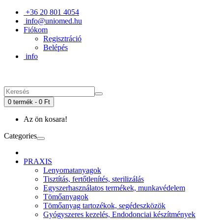
+36 20 801 4054
info@uniomed.hu
Fiókom
Regisztráció
Belépés
info
0 termék - 0 Ft
Az ön kosara!
Categories
PRAXIS
Lenyomatanyagok
Tisztítás, fertőtlenítés, sterilizálás
Egyszerhasználatos termékek, munkavédelem
Tömőanyagok
Tömőanyag tartozékok, segédeszközök
Gyógyszeres kezelés, Endodonciai készítmények