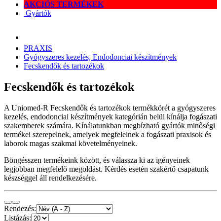
AKCIÓS TERMÉKEK
Gyártók
PRAXIS
Gyógyszeres kezelés, Endodonciai készítmények
Fecskendők és tartozékok
Fecskendők és tartozékok
A Uniomed-R Fecskendők és tartozékok termékkörét a gyógyszeres
kezelés, endodonciai készítmények kategórián belül kínálja fogászati
szakemberek számára. Kínálatunkban megbízható gyártók minőségi
termékei szerepelnek, amelyek megfelelnek a fogászati praxisok és
laborok magas szakmai követelményeinek.
Böngésszen termékeink között, és válassza ki az igényeinek
legjobban megfelelő megoldást. Kérdés esetén szakértő csapatunk
készséggel áll rendelkezésére.
Rendezés:
Listázás: