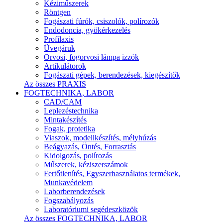
Kéziműszerek
Röntgen
Fogászati fúrók, csiszolók, polírozók
Endodoncia, gyökérkezelés
Profilaxis
Üvegáruk
Orvosi, fogorvosi lámpa izzók
Artikulátorok
Fogászati gépek, berendezések, kiegészítők
Az összes PRAXIS
FOGTECHNIKA, LABOR
CAD/CAM
Leplezéstechnika
Mintakészítés
Fogak, protetika
Viaszok, modellkészítés, mélyhúzás
Beágyazás, Öntés, Forrasztás
Kidolgozás, polírozás
Műszerek, kéziszerszámok
Fertőtlenítés, Egyszerhasználatos termékek,
Munkavédelem
Laborberendezések
Fogszabályozás
Laboratóriumi segédeszközök
Az összes FOGTECHNIKA, LABOR