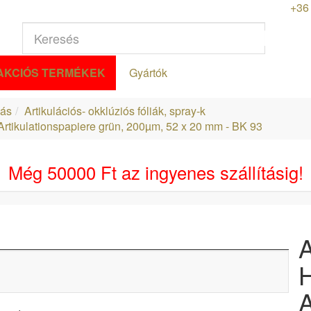
+36 
AKCIÓS TERMÉKEK
Gyártók
zás
Artikulációs- okklúziós fóliák, spray-k
Artikulationspapiere grün, 200µm, 52 x 20 mm - BK 93
Még
50000 Ft
az ingyenes szállításig!
A
H
A