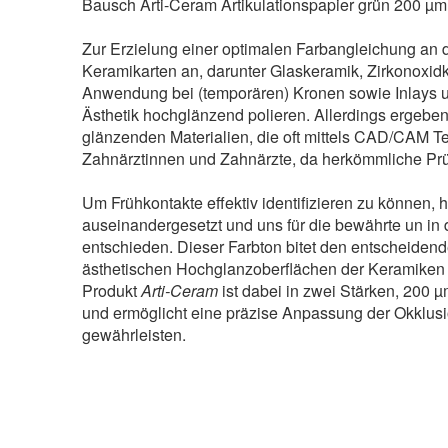
Bausch Arti-Ceram Artikulationspapier grün 200 µ
Zur Erzielung einer optimalen Farbangleichung an 
Keramikarten an, darunter Glaskeramik, Zirkonoxid
Anwendung bei (temporären) Kronen sowie Inlays u
Ästhetik hochglänzend polieren. Allerdings ergebe
glänzenden Materialien, die oft mittels CAD/CAM T
Zahnärztinnen und Zahnärzte, da herkömmliche Prüfm
Um Frühkontakte effektiv identifizieren zu können, 
auseinandergesetzt und uns für die bewährte un in 
entschieden. Dieser Farbton bitet den entscheidende
ästhetischen Hochglanzoberflächen der Keramiken deu
Produkt
Arti-Ceram
ist dabei in zwei Stärken, 200 
und ermöglicht eine präzise Anpassung der Okklusi
gewährleisten.