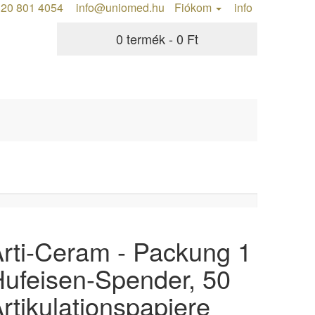
20 801 4054
info@uniomed.hu
Fiókom
info
0 termék - 0 Ft
rti-Ceram - Packung 1
ufeisen-Spender, 50
rtikulationspapiere