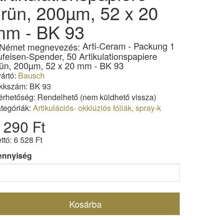
rün, 200µm, 52 x 20
mm - BK 93
Arti-Ceram - Packung 1
feisen-Spender, 50 Artikulationspapiere
ün, 200µm, 52 x 20 mm - BK 93
ártó:
Bausch
kkszám: BK 93
érhetőség: Rendelhető (nem küldhető vissza)
tegóriák:
Artikulációs- okklúziós fóliák, spray-k
 290 Ft
ttó: 6 528 Ft
ennyiség
Kosárba