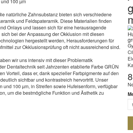
m und 100 µm
g
die natürliche Zahnsubstanz bieten sich verschiedene
keramik und Feldspateramik. Diese Materialien finden
nd Onlays und lassen sich für eine herausragende
Hu
n sich bei der Anpassung der Okklusion mit diesen
gr
echnologien hergestellt werden, Herausforderungen für
Gy
ittel zur Okklusionsprüfung oft nicht aussreichend sind.
Ci
El
haben wir uns intensiv mit dieser Problematik
Ka
der Dentaltechnik seit Jahrzenten etablierte Farbe GRÜN
n Vorteil, dass er, dank spezieller Farbpigmente auf den
8
tlich sichtbar und kontrastreich hervortritt. Unser
Ne
µm und 100 µm, in Streifen sowie Hufeisenform, verfügbar
on, um die bestmögliche Funktion und Ästhetik zu
M