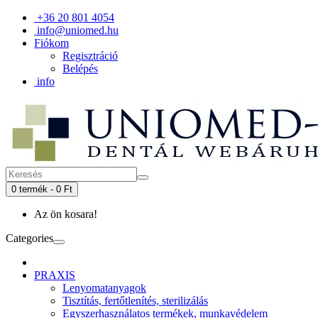
+36 20 801 4054
info@uniomed.hu
Fiókom
Regisztráció
Belépés
info
0 termék - 0 Ft
Az ön kosara!
Categories
PRAXIS
Lenyomatanyagok
Tisztítás, fertőtlenítés, sterilizálás
Egyszerhasználatos termékek, munkavédelem