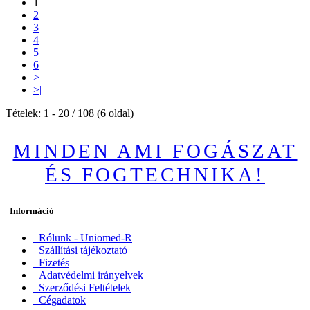
1
2
3
4
5
6
>
>|
Tételek: 1 - 20 / 108 (6 oldal)
MINDEN AMI FOGÁSZAT
ÉS FOGTECHNIKA!
Információ
Rólunk - Uniomed-R
Szállítási tájékoztató
Fizetés
Adatvédelmi irányelvek
Szerződési Feltételek
Cégadatok