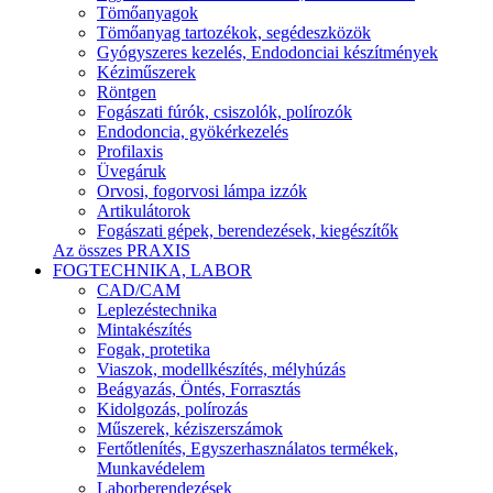
Tömőanyagok
Tömőanyag tartozékok, segédeszközök
Gyógyszeres kezelés, Endodonciai készítmények
Kéziműszerek
Röntgen
Fogászati fúrók, csiszolók, polírozók
Endodoncia, gyökérkezelés
Profilaxis
Üvegáruk
Orvosi, fogorvosi lámpa izzók
Artikulátorok
Fogászati gépek, berendezések, kiegészítők
Az összes PRAXIS
FOGTECHNIKA, LABOR
CAD/CAM
Leplezéstechnika
Mintakészítés
Fogak, protetika
Viaszok, modellkészítés, mélyhúzás
Beágyazás, Öntés, Forrasztás
Kidolgozás, polírozás
Műszerek, kéziszerszámok
Fertőtlenítés, Egyszerhasználatos termékek,
Munkavédelem
Laborberendezések