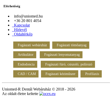
Elérhetőség
info@uniomed.hu
+36 20 801 4054
Kapcsolat
Hírlevél
Oldaltérkép
Fogászati webáruház
Fogászati tömőanyag
Artikulátor
Fogászati lenyomatanyag
Endodoncia
Fogászati fúró, csiszoló, polírozó
CAD / CAM
Fogászati kéziműszer
Profilaxis
Uniomed-R Dentál Webáruház © 2018 - 2026
Az oldalt életre keltette