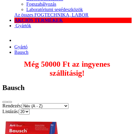
Fogszabályozás
Laboratóriumi segédeszközök
Az összes FOGTECHNIKA, LABOR
AKCIÓS TERMÉKEK
Gyártók
Gyártó
Bausch
Még
50000 Ft
az ingyenes
szállításig!
Bausch
Rendezés:
Listázás: