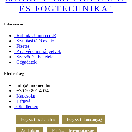
ÉS FOGTECHNIKA!
Információ
Rólunk - Uniomed-R
Szállítási tájékoztató
Fizetés
Adatvédelmi irányelvek
Szerződési Feltételek
Cégadatok
Elérhetőség
info@uniomed.hu
+36 20 801 4054
Kapcsolat
Hírlevél
Oldaltérkép
Fogászati webáruház
Fogászati tömőanyag
Artikulátor
Fogászati lenyomatanyag