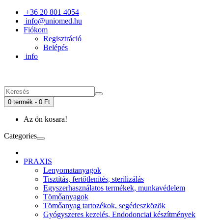
+36 20 801 4054
info@uniomed.hu
Fiókom
Regisztráció
Belépés
info
0 termék - 0 Ft
Az ön kosara!
Categories
PRAXIS
Lenyomatanyagok
Tisztítás, fertőtlenítés, sterilizálás
Egyszerhasználatos termékek, munkavédelem
Tömőanyagok
Tömőanyag tartozékok, segédeszközök
Gyógyszeres kezelés, Endodonciai készítmények