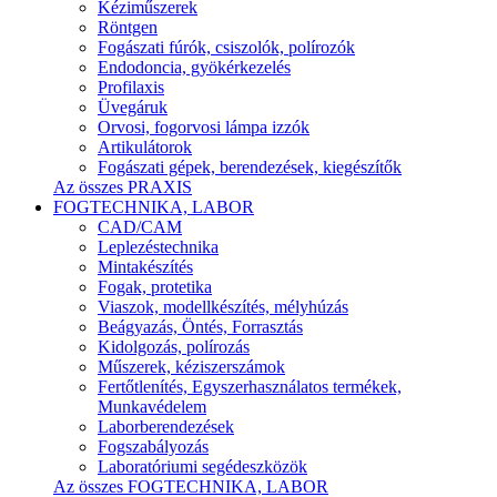
Kéziműszerek
Röntgen
Fogászati fúrók, csiszolók, polírozók
Endodoncia, gyökérkezelés
Profilaxis
Üvegáruk
Orvosi, fogorvosi lámpa izzók
Artikulátorok
Fogászati gépek, berendezések, kiegészítők
Az összes PRAXIS
FOGTECHNIKA, LABOR
CAD/CAM
Leplezéstechnika
Mintakészítés
Fogak, protetika
Viaszok, modellkészítés, mélyhúzás
Beágyazás, Öntés, Forrasztás
Kidolgozás, polírozás
Műszerek, kéziszerszámok
Fertőtlenítés, Egyszerhasználatos termékek,
Munkavédelem
Laborberendezések
Fogszabályozás
Laboratóriumi segédeszközök
Az összes FOGTECHNIKA, LABOR