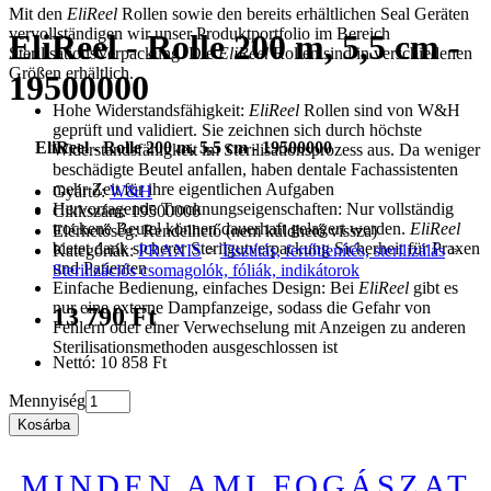
Mit den
EliReel
Rollen sowie den bereits erhältlichen Seal Geräten
vervollständigen wir unser Produktportfolio im Bereich
EliReel - Rolle 200 m, 5,5 cm -
SterilisationsVerpackung. Die
EliReel
Rollen sind in verschiedenen
Größen erhältlich.
19500000
Hohe Widerstandsfähigkeit:
EliReel
Rollen sind von W&H
geprüft und validiert. Sie zeichnen sich durch höchste
EliReel - Rolle 200 m, 5,5 cm - 19500000
Widerstandsfähigkeit im Sterilisationsprozess aus. Da weniger
beschädigte Beutel anfallen, haben dentale Fachassistenten
mehr Zeit für ihre eigentlichen Aufgaben
Gyártó:
W&H
Hervorragende Trocknungseigenschaften: Nur vollständig
Cikkszám: 19500000
trockene Beutel können dauerhaft gelagert werden.
EliReel
Elérhetőség: Rendelhető (nem küldhető vissza)
bietet dank sicherer Sterilgutverpackung Sicherheit für Praxen
Kategóriák:
PRAXIS
>
Tisztítás, fertőtlenítés, sterilizálás
>
und Patienten
Sterilizációs csomagolók, fóliák, indikátorok
Einfache Bedienung, einfaches Design: Bei
EliReel
gibt es
nur eine externe Dampfanzeige, sodass die Gefahr von
13 790 Ft
Fehlern oder einer Verwechselung mit Anzeigen zu anderen
Sterilisationsmethoden ausgeschlossen ist
Nettó: 10 858 Ft
Mennyiség
Kosárba
MINDEN AMI FOGÁSZAT