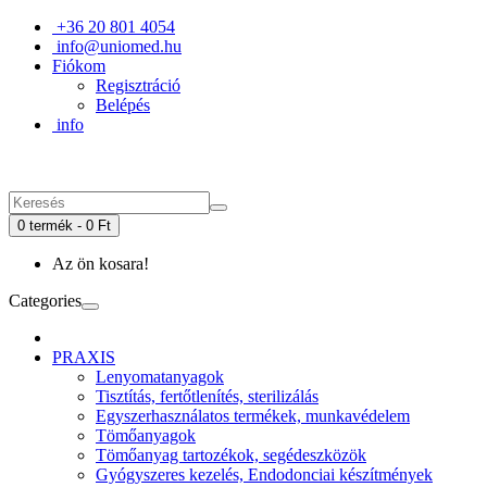
+36 20 801 4054
info@uniomed.hu
Fiókom
Regisztráció
Belépés
info
0 termék - 0 Ft
Az ön kosara!
Categories
PRAXIS
Lenyomatanyagok
Tisztítás, fertőtlenítés, sterilizálás
Egyszerhasználatos termékek, munkavédelem
Tömőanyagok
Tömőanyag tartozékok, segédeszközök
Gyógyszeres kezelés, Endodonciai készítmények