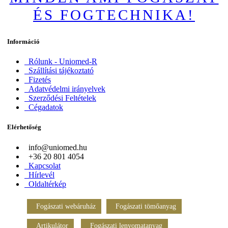
ÉS FOGTECHNIKA!
Információ
Rólunk - Uniomed-R
Szállítási tájékoztató
Fizetés
Adatvédelmi irányelvek
Szerződési Feltételek
Cégadatok
Elérhetőség
info@uniomed.hu
+36 20 801 4054
Kapcsolat
Hírlevél
Oldaltérkép
Fogászati webáruház
Fogászati tömőanyag
Artikulátor
Fogászati lenyomatanyag