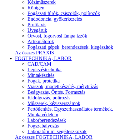
Kéziműszerek
Röntgen
Fogászati fúrók, csiszolók, polírozók
Endodoncia, gyökérkezelés
Profilaxis
Üvegáruk
Orvosi, fogorvosi lámpa izzók
Artikulátorok
Fogászati gépek, berendezések, kiegészítők
Az összes PRAXIS
FOGTECHNIKA, LABOR
CAD/CAM
Leplezéstechnika
Mintakészítés
Fogak, protetika
Viaszok, modellkészítés, mélyhúzás
Beágyazás, Öntés, Forrasztás
Kidolgozás, polírozás
Műszerek, kéziszerszámok
Fertőtlenítés, Egyszerhasználatos termékek,
Munkavédelem
Laborberendezések
Fogszabályozás
Laboratóriumi segédeszközök
Az összes FOGTECHNIKA, LABOR