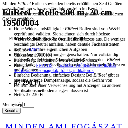
Mit den
EliReel
Rollen sowie den bereits erhältlichen Seal Geräten
vervollständigen wir unser Produktportfolio im Bereich
EliReel - Rolle 200 m, 20 cm -
SterilisationsVerpackung. Die
EliReel
Rollen sind in verschiedenen
Größen erhältlich.
19500004
Hohe Widerstandsfähigkeit:
EliReel
Rollen sind von W&H
geprüft und validiert. Sie zeichnen sich durch höchste
EliReel - Rolle 200 m, 20 cm - 19500004
Widerstandsfähigkeit im Sterilisationsprozess aus. Da weniger
beschädigte Beutel anfallen, haben dentale Fachassistenten
mehr Zeit für ihre eigentlichen Aufgaben
Gyártó:
W&H
Hervorragende Trocknungseigenschaften: Nur vollständig
Cikkszám: 19500004
trockene Beutel können dauerhaft gelagert werden.
EliReel
Elérhetőség: Rendelhető (nem küldhető vissza)
bietet dank sicherer Sterilgutverpackung Sicherheit für Praxen
Kategóriák:
PRAXIS
>
Tisztítás, fertőtlenítés, sterilizálás
>
und Patienten
Sterilizációs csomagolók, fóliák, indikátorok
Einfache Bedienung, einfaches Design: Bei
EliReel
gibt es
nur eine externe Dampfanzeige, sodass die Gefahr von
47 290 Ft
Fehlern oder einer Verwechselung mit Anzeigen zu anderen
Sterilisationsmethoden ausgeschlossen ist
Nettó: 37 236 Ft
Mennyiség
Kosárba
MINDEN AMI FOGÁSZAT