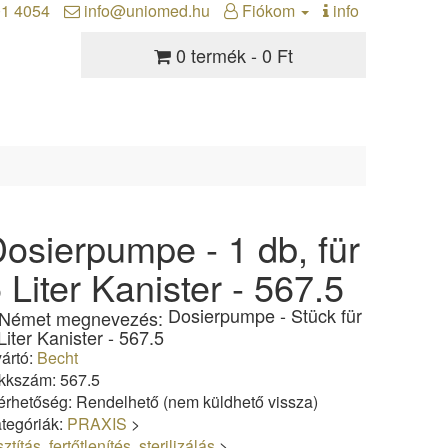
01 4054
info@uniomed.hu
Fiókom
info
0 termék - 0 Ft
osierpumpe - 1 db, für
 Liter Kanister - 567.5
Dosierpumpe - Stück für
Liter Kanister - 567.5
ártó:
Becht
kkszám: 567.5
érhetőség: Rendelhető (nem küldhető vissza)
tegóriák:
PRAXIS
>
sztítás, fertőtlenítés, sterilizálás
>