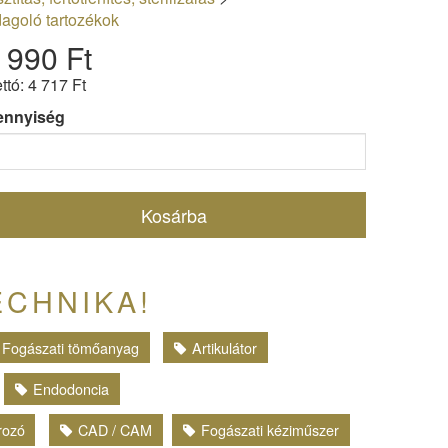
agoló tartozékok
 990 Ft
ttó: 4 717 Ft
ennyiség
Kosárba
ECHNIKA!
Fogászati tömőanyag
Artikulátor
Endodoncia
írozó
CAD / CAM
Fogászati kéziműszer