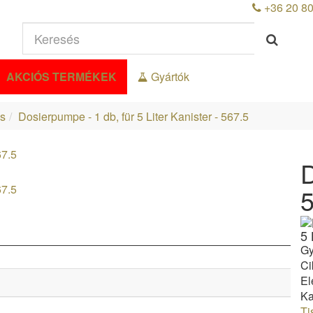
+36 20 8
AKCIÓS TERMÉKEK
Gyártók
ás
Dosierpumpe - 1 db, für 5 Liter Kanister - 567.5
D
5
5 
Gy
Ci
El
Ka
Ti