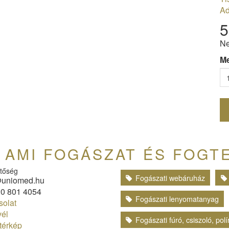
Ad
5
Ne
M
AMI FOGÁSZAT ÉS FOGT
tőség
Fogászati webáruház
uniomed.hu
0 801 4054
Fogászati lenyomatanyag
olat
vél
Fogászati fúró, csiszoló, pol
térkép