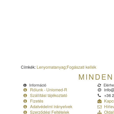
Címkék:
Lenyomatanyag;Fogászati kellék
MINDEN 
Információ
Elérhe
Rólunk - Uniomed-R
info@
Szállítási tájékoztató
+36 2
Fizetés
Kapcs
Adatvédelmi irányelvek
Hírle
Szerződési Feltételek
Oldal