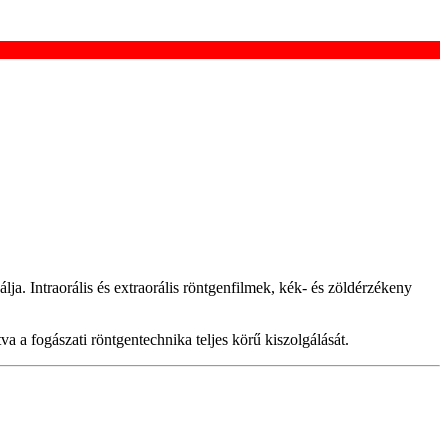
ja. Intraorális és extraorális röntgenfilmek, kék- és zöldérzékeny
a a fogászati röntgentechnika teljes körű kiszolgálását.