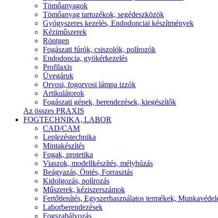
Tömőanyagok
Tömőanyag tartozékok, segédeszközök
Gyógyszeres kezelés, Endodonciai készítmények
Kéziműszerek
Röntgen
Fogászati fúrók, csiszolók, polírozók
Endodoncia, gyökérkezelés
Profilaxis
Üvegáruk
Orvosi, fogorvosi lámpa izzók
Artikulátorok
Fogászati gépek, berendezések, kiegészítők
Az összes PRAXIS
FOGTECHNIKA, LABOR
CAD/CAM
Leplezéstechnika
Mintakészítés
Fogak, protetika
Viaszok, modellkészítés, mélyhúzás
Beágyazás, Öntés, Forrasztás
Kidolgozás, polírozás
Műszerek, kéziszerszámok
Fertőtlenítés, Egyszerhasználatos termékek, Munkavéde
Laborberendezések
Fogszabályozás