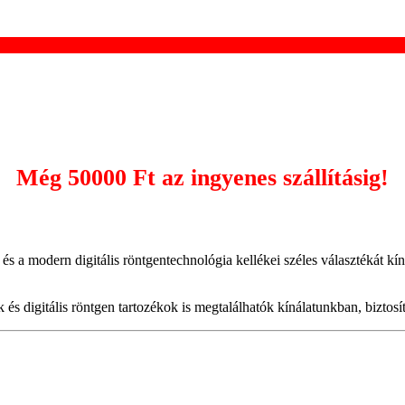
Még
50000 Ft
az ingyenes szállításig!
a modern digitális röntgentechnológia kellékei széles választékát kínál
 digitális röntgen tartozékok is megtalálhatók kínálatunkban, biztosítv