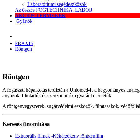
Laboratóriumi segédeszközök
Az összes FOGTECHNIKA, LABOR
AKCIÓS TERMÉKEK
Gyártók
PRAXIS
Röntgen
Röntgen
A fogászati képalkotás területén a Uniomed-R a hagyományos analóg és 
anyagok, filmtartók és szenzortartók egyaránt elérhetők.
A röntgenvegyszerek, sugárvédelmi eszközök, filmtasakok, védőfóliák és
Keresés finomítása
Extraorális filmek -Kékérzékeny röntgenfilm