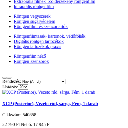
Extraorális filmek -Zöldérzékeny röntgenfilm
Intraorális röntgenfilm
Röntgen vegyszerek
Röntgen sugárvédelem
Röntgenfilm- és szenzortartók
Röntgenfilmtasak- kartonok, védőfóliák
Digitális röntgen tartozékok
Röntgen tartozékok praxis
Röntgenfilm néző
Röntgen-szenzorok
Rendezés:
Listázás:
XCP (Posterior), Vezeto rúd, sárga, Fém, 1 darab
Cikkszám: 540858
22 790 Ft
Nettó: 17 945 Ft