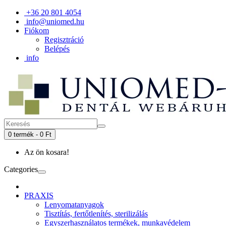
+36 20 801 4054
info@uniomed.hu
Fiókom
Regisztráció
Belépés
info
0 termék - 0 Ft
Az ön kosara!
Categories
PRAXIS
Lenyomatanyagok
Tisztítás, fertőtlenítés, sterilizálás
Egyszerhasználatos termékek, munkavédelem