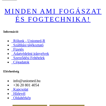
MINDEN AMI FOGÁSZAT
ÉS FOGTECHNIKA!
Információ
Rólunk - Uniomed-R
Szállítási tájékoztató
Fizetés
Adatvédelmi irányelvek
Szerződési Feltételek
Cégadatok
Elérhetőség
info@uniomed.hu
+36 20 801 4054
Kapcsolat
Hírlevél
Oldaltérkép