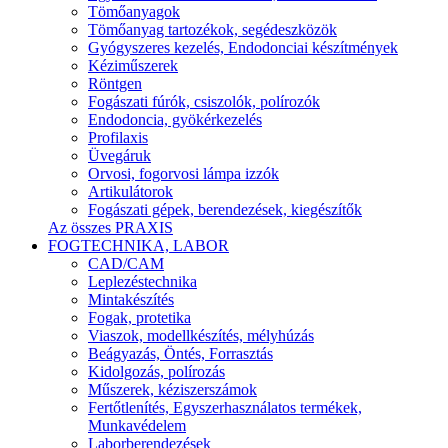
Tömőanyagok
Tömőanyag tartozékok, segédeszközök
Gyógyszeres kezelés, Endodonciai készítmények
Kéziműszerek
Röntgen
Fogászati fúrók, csiszolók, polírozók
Endodoncia, gyökérkezelés
Profilaxis
Üvegáruk
Orvosi, fogorvosi lámpa izzók
Artikulátorok
Fogászati gépek, berendezések, kiegészítők
Az összes PRAXIS
FOGTECHNIKA, LABOR
CAD/CAM
Leplezéstechnika
Mintakészítés
Fogak, protetika
Viaszok, modellkészítés, mélyhúzás
Beágyazás, Öntés, Forrasztás
Kidolgozás, polírozás
Műszerek, kéziszerszámok
Fertőtlenítés, Egyszerhasználatos termékek,
Munkavédelem
Laborberendezések