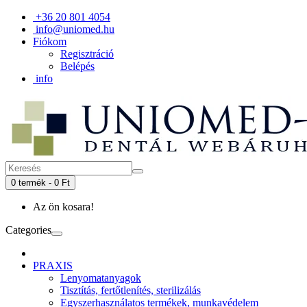
+36 20 801 4054
info@uniomed.hu
Fiókom
Regisztráció
Belépés
info
0 termék - 0 Ft
Az ön kosara!
Categories
PRAXIS
Lenyomatanyagok
Tisztítás, fertőtlenítés, sterilizálás
Egyszerhasználatos termékek, munkavédelem