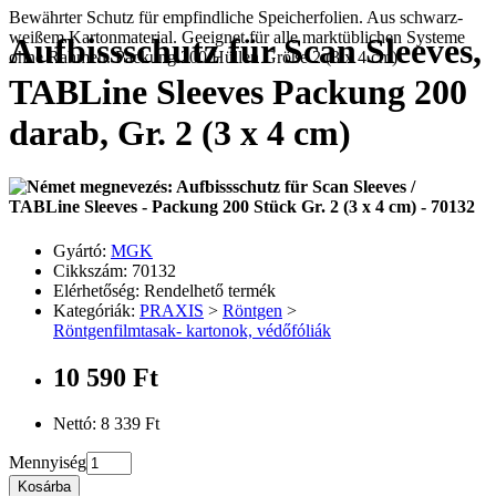
Bewährter Schutz für empfindliche Speicherfolien. Aus schwarz-
weißem Kartonmaterial. Geeignet für alle marktüblichen Systeme
Aufbissschutz für Scan Sleeves,
ohne Rahmen. Packung 200 Hüllen Größe 2 (3 x 4 cm)
TABLine Sleeves Packung 200
darab, Gr. 2 (3 x 4 cm)
Aufbissschutz für Scan Sleeves /
TABLine Sleeves - Packung 200 Stück Gr. 2 (3 x 4 cm) - 70132
Gyártó:
MGK
Cikkszám: 70132
Elérhetőség: Rendelhető termék
Kategóriák:
PRAXIS
>
Röntgen
>
Röntgenfilmtasak- kartonok, védőfóliák
10 590 Ft
Nettó: 8 339 Ft
Mennyiség
Kosárba