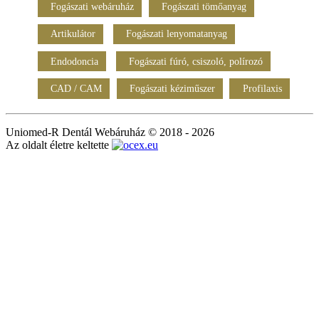
Fogászati webáruház
Fogászati tömőanyag
Artikulátor
Fogászati lenyomatanyag
Endodoncia
Fogászati fúró, csiszoló, polírozó
CAD / CAM
Fogászati kéziműszer
Profilaxis
Uniomed-R Dentál Webáruház © 2018 - 2026
Az oldalt életre keltette