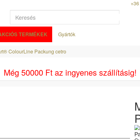
+36 
AKCIÓS TERMÉKEK
Gyártók
rt® ColourLine Packung cetro
Még
50000 Ft
az ingyenes szállításig!
P
Pa