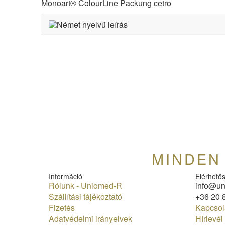
Monoart® ColourLine Packung cetro
MINDEN
Információ
Elérhető
Rólunk - Uniomed-R
info@un
Szállítási tájékoztató
+36 20 
Fizetés
Kapcsol
Adatvédelmi irányelvek
Hírlevél