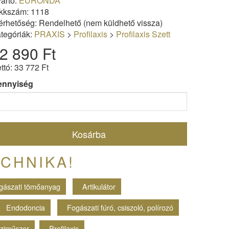
ártó:
EURONDA
kkszám: 1118
érhetőség: Rendelhető (nem küldhető vissza)
tegóriák:
PRAXIS
>
Profilaxis
>
Profilaxis Szett
2 890 Ft
ttó: 33 772 Ft
ennyiség
Kosárba
CHNIKA!
gászati tömőanyag
Artikulátor
Endodoncia
Fogászati fúró, csiszoló, polírozó
éziműszer
Profilaxis