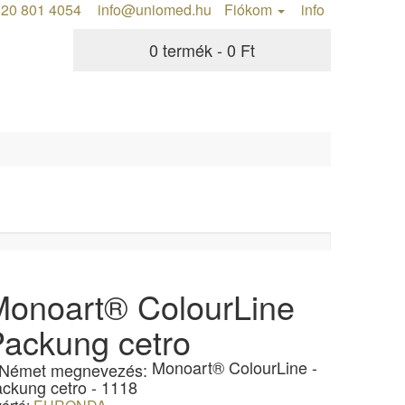
20 801 4054
info@uniomed.hu
Fiókom
info
0 termék - 0 Ft
Monoart® ColourLine
ackung cetro
Monoart® ColourLine -
ckung cetro - 1118