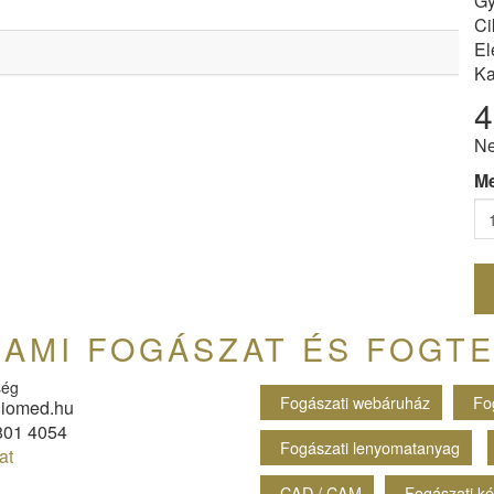
Gy
Ci
El
Ka
4
Ne
M
 AMI FOGÁSZAT ÉS FOGTE
ség
Fogászati webáruház
Fo
iomed.hu
801 4054
Fogászati lenyomatanyag
at
CAD / CAM
Fogászati k