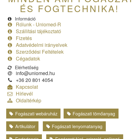
ÉS FOGTECHNIKA!
Információ
Rólunk - Uniomed-R
Szállítási tájékoztató
Fizetés
Adatvédelmi irányelvek
Szerződési Feltételek
Cégadatok
Elérhetőség
info@uniomed.hu
+36 20 801 4054
Kapcsolat
Hírlevél
Oldaltérkép
Fogászati webáruház
Fogászati tömőanyag
Artikulátor
Fogászati lenyomatanyag
Endodoncia
Fogászati fúró, csiszoló, polírozó