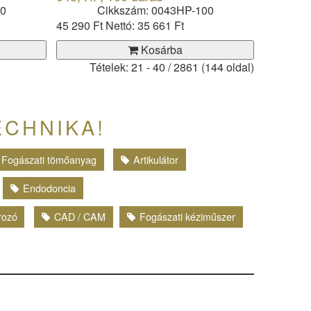
00
Cikkszám: 0043HP-100
45 290 Ft
Nettó: 35 661 Ft
Kosárba
Tételek: 21 - 40 / 2861 (144 oldal)
ECHNIKA!
Fogászati tömőanyag
Artikulátor
Endodoncia
írozó
CAD / CAM
Fogászati kéziműszer