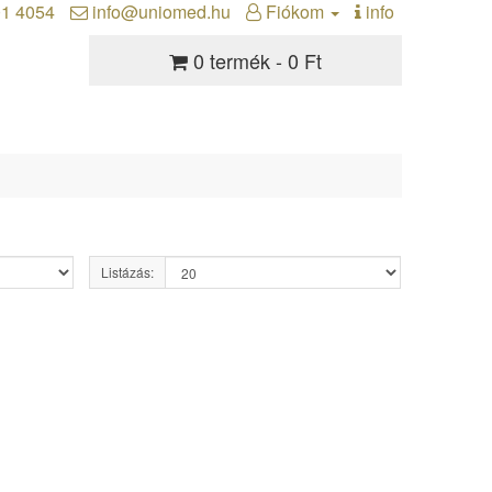
01 4054
info@uniomed.hu
Fiókom
info
0 termék - 0 Ft
Listázás: