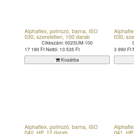
Alphaflex, polírozó, barna, ISO
Alphafle
030, szereletlen, 100 darab
030, sze
Cikkszám: 0023UM-100
17 190 Ft
Nettó: 13 535 Ft
3 990 Ft
Kosárba
Alphaflex, polírozó, barna, ISO
Alphafle
040, HP, 12 darab
041, HP