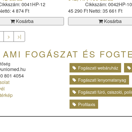
Cikkszám: 0041HP-12
Cikkszám: 0042HP-1
Nettó: 4 874 Ft
45 290 Ft
Nettó: 35 661 Ft
Kosárba
Kosárba
9
>
>|
AMI FOGÁSZAT ÉS FOGT
tőség
Fogászati webáruház
uniomed.hu
0 801 4054
Fogászati lenyomatanyag
olat
vél
Fogászati fúró, csiszoló, pol
térkép
Profilaxis