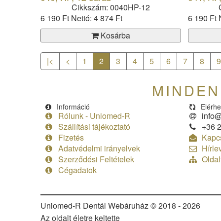
Cikkszám: 0040HP-12
6 190 Ft
Nettó: 4 874 Ft
6 190 Ft
Kosárba
|<
<
1
2
3
4
5
6
7
8
MINDEN 
Információ
Elérhe
Rólunk - Uniomed-R
info@
Szállítási tájékoztató
+36 2
Fizetés
Kapcs
Adatvédelmi irányelvek
Hírle
Szerződési Feltételek
Oldal
Cégadatok
Uniomed-R Dentál Webáruház © 2018 - 2026
Az oldalt életre keltette