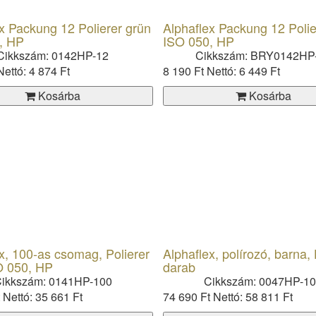
x Packung 12 Polierer grün
Alphaflex Packung 12 Polie
, HP
ISO 050, HP
Cikkszám: 0142HP-12
Cikkszám: BRY0142HP
Nettó: 4 874 Ft
8 190 Ft
Nettó: 6 449 Ft
Kosárba
Kosárba
x, 100-as csomag, Polierer
Alphaflex, polírozó, barna,
O 050, HP
darab
ikkszám: 0141HP-100
Cikkszám: 0047HP-1
t
Nettó: 35 661 Ft
74 690 Ft
Nettó: 58 811 Ft