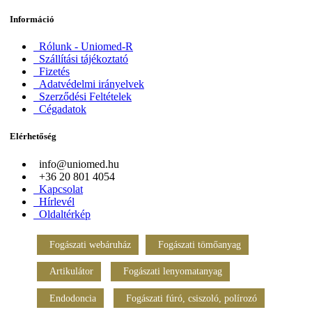
Információ
Rólunk - Uniomed-R
Szállítási tájékoztató
Fizetés
Adatvédelmi irányelvek
Szerződési Feltételek
Cégadatok
Elérhetőség
info@uniomed.hu
+36 20 801 4054
Kapcsolat
Hírlevél
Oldaltérkép
Fogászati webáruház
Fogászati tömőanyag
Artikulátor
Fogászati lenyomatanyag
Endodoncia
Fogászati fúró, csiszoló, polírozó