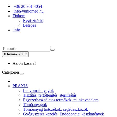
+36 20 801 4054
info@uniomed.hu
Fiókom
Regisztráció
Belépés
info
0 termék - 0 Ft
Az ön kosara!
Categories
PRAXIS
Lenyomatanyagok
Tisztítás, fertőtlenítés, sterilizálás
Egyszerhasználatos termékek, munkavédelem
Tömőanyagok
Tömőanyag tartozékok, segédeszközök
Gyógyszeres kezelés, Endodonciai készítmények