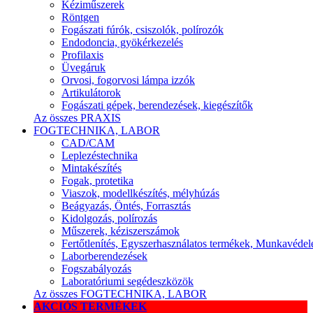
Kéziműszerek
Röntgen
Fogászati fúrók, csiszolók, polírozók
Endodoncia, gyökérkezelés
Profilaxis
Üvegáruk
Orvosi, fogorvosi lámpa izzók
Artikulátorok
Fogászati gépek, berendezések, kiegészítők
Az összes PRAXIS
FOGTECHNIKA, LABOR
CAD/CAM
Leplezéstechnika
Mintakészítés
Fogak, protetika
Viaszok, modellkészítés, mélyhúzás
Beágyazás, Öntés, Forrasztás
Kidolgozás, polírozás
Műszerek, kéziszerszámok
Fertőtlenítés, Egyszerhasználatos termékek, Munkavéde
Laborberendezések
Fogszabályozás
Laboratóriumi segédeszközök
Az összes FOGTECHNIKA, LABOR
AKCIÓS TERMÉKEK