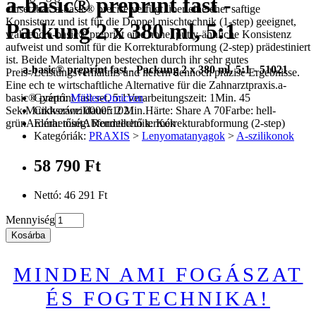
a-basic® preprint fast -
einsetzbar. a-basic® precise verfügt über eine eher saftige
Konsistenz und ist für die Doppel­ mischtechnik (1-step) geeignet,
Packung 2 x 380 ml, 5:1
während a-basic® preprint eine hohe, putty-ähnliche Konsistenz
aufweist und somit für die Korrekturabformung (2-step) prädestiniert
ist. Beide Materialtypen bestechen durch ihr sehr gutes
a-basic® preprint fast - Packung 2 x 380 ml, 5:1 - 51021
Preis-/Leistungsverhältnis und liefern dennoch präzise Ergebnisse.
Eine ech­ te wirtschaftliche Alternative für die Zahnarztpraxis.a-
basic® preprint fast set, 5:1Verarbeitungszeit: 1Min. 45
Gyártó:
Müller-Omicron
Sek.Mundverweildauer: 2 Min.Härte: Share A 70Farbe: hell-
Cikkszám: 000051021
grünAroma: mintAbformtechnik: Korrekturabformung (2-step)
Elérhetőség: Rendelhető termék
Kategóriák:
PRAXIS
>
Lenyomatanyagok
>
A-szilikonok
58 790 Ft
Nettó: 46 291 Ft
Mennyiség
Kosárba
MINDEN AMI FOGÁSZAT
ÉS FOGTECHNIKA!