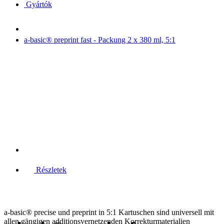
Gyártók
a-basic® preprint fast - Packung 2 x 380 ml, 5:1
Részletek
a-basic® precise und preprint in 5:1 Kartuschen sind universell mit
allen gängigen additionsvernetzenden Korrekturmaterialien