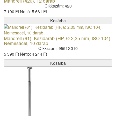
Mandrell (420), 12 darab
Cikkszám: 420
7 190 Ft
Nettó: 5 661 Ft
Kosárba
Mandrell (61), Kézidarab (HP, Ø 2,35 mm, ISO 104),
Nemesacél, 10 darab
Cikkszám: 9551X010
5 390 Ft
Nettó: 4 244 Ft
Kosárba