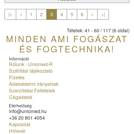
|<
<
1
2
3
4
5
6
>
>|
Tételek: 41 - 60 / 117 (6 oldal)
MINDEN AMI FOGÁSZAT
ÉS FOGTECHNIKA!
Információ
Rólunk - Uniomed-R
Szállítási tájékoztató
Fizetés
Adatvédelmi irányelvek
Szerződési Feltételek
Cégadatok
Elérhetőség
info@uniomed.hu
+36 20 801 4054
Kapcsolat
Hírlevél