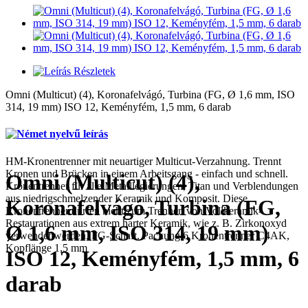
Részletek
Omni (Multicut) (4), Koronafelvágó, Turbina (FG, Ø 1,6 mm, ISO
314, 19 mm) ISO 12, Keményfém, 1,5 mm, 6 darab
HM-Kronentrenner mit neuartiger Multicut-Verzahnung. Trennt
Kronen und Brücken in einem Arbeitsgang - einfach und schnell.
Omni (Multicut) (4),
Kronentrenner für alle Metalllegierungen, Titan und Verblendungen
aus niedrigschmelzender Keramik und Komposit. Diese
Koronafelvágó, Turbina (FG,
Kronentrenner dürfen nicht zum Trennen von Vollkeramik-
Restaurationen aus extrem harter Keramik, wie z. B. Zirkonoxyd
Ø 1,6 mm, ISO 314, 19 mm)
verwendet werden. FG-Schaft. Packung 6 Kronentrenner C4AK,
Kopflänge 1,5 mm
ISO 12, Keményfém, 1,5 mm, 6
darab