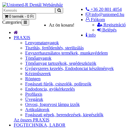
+36 20 801 4054
info@uniomed.hu
0 termék - 0 Ft
Fiókom
Categories
Regisztráció
Az ön kosara!
Belépés
info
PRAXIS
Lenyomatanyagok
Tisztítás, fertőtlenítés, sterilizálás
Egyszerhasználatos termékek, munkavédelem
Tömőanyagok
Tömőanyag tartozékok, segédeszközök
Gyógyszeres kezelés, Endodonciai készítmények
Kéziműszerek
Röntgen
Fogászati fúrók, csiszolók, polírozók
Endodoncia, gyökérkezelés
Profilaxis
Üvegáruk
Orvosi, fogorvosi lámpa izzók
Artikulátorok
Fogászati gépek, berendezések, kiegészítők
Az összes PRAXIS
FOGTECHNIKA, LABOR