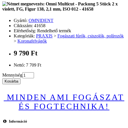
Omni Multicut - Packung 5 Stück 2 x
violett, FG, Figur 138, 2,1 mm, ISO 012 - 41658
Gyártó:
OMNIDENT
Cikkszám: 41658
Elérhetőség: Rendelhető termék
Kategóriák:
PRAXIS
>
Fogászati fúrók, csiszolók, polírozók
>
Koronafelvágók
9 790 Ft
Nettó: 7 709 Ft
Mennyiség
Kosárba
MINDEN AMI FOGÁSZAT
ÉS FOGTECHNIKA!
Információ