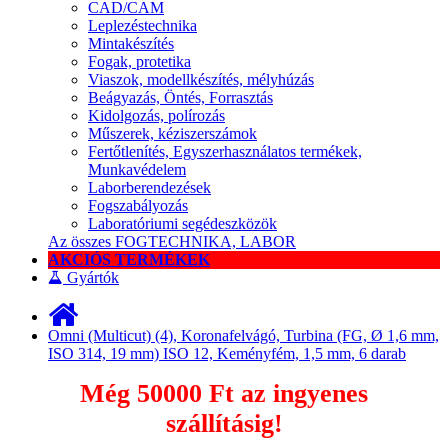
CAD/CAM
Leplezéstechnika
Mintakészítés
Fogak, protetika
Viaszok, modellkészítés, mélyhúzás
Beágyazás, Öntés, Forrasztás
Kidolgozás, polírozás
Műszerek, kéziszerszámok
Fertőtlenítés, Egyszerhasználatos termékek,
Munkavédelem
Laborberendezések
Fogszabályozás
Laboratóriumi segédeszközök
Az összes FOGTECHNIKA, LABOR
AKCIÓS TERMÉKEK
Gyártók
Omni (Multicut) (4), Koronafelvágó, Turbina (FG, Ø 1,6 mm,
ISO 314, 19 mm) ISO 12, Keményfém, 1,5 mm, 6 darab
Még
50000 Ft
az ingyenes
szállításig!